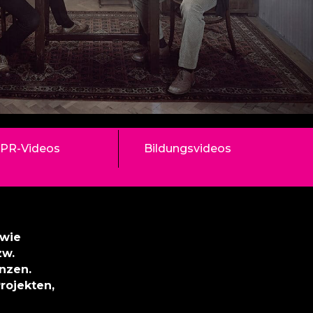
PR-Videos
Bildungsvideos
owie
zw.
nzen.
rojekten,