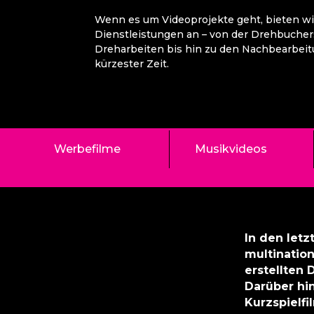
Wenn es um Videoprojekte geht, bieten wir
Dienstleistungen an – von der Drehbuchers
Dreharbeiten bis hin zu den Nachbearbeit
kürzester Zeit.
Werbefilme
Musikvideos
In den letz
multinatio
erstellten
Darüber hi
Kurzspielfi