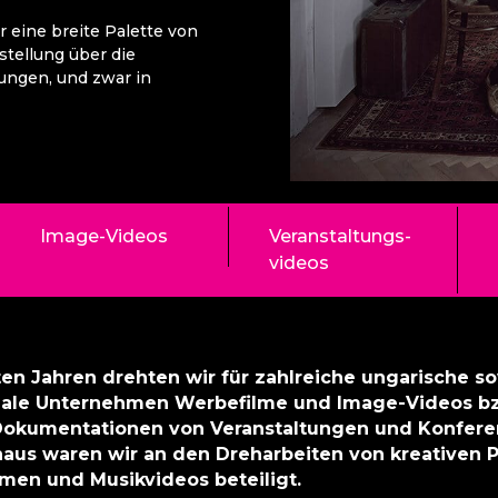
 eine breite Palette von
tellung über die
ungen, und zwar in
Image-Videos
Veranstaltungs-
videos
ten Jahren drehten wir für zahlreiche ungarische s
nale Unternehmen Werbefilme und Image-Videos b
 Dokumentationen von Veranstaltungen und Konfere
naus waren wir an den Dreharbeiten von kreativen P
lmen und Musikvideos beteiligt.